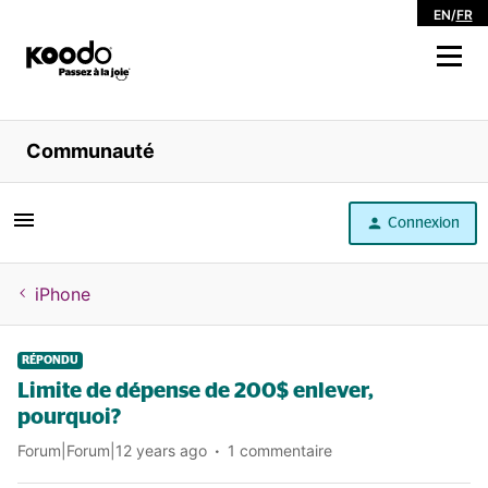
EN
/
FR
Magasiner
Communauté
Libre service
Connexion
Aide
iPhone
RÉPONDU
Limite de dépense de 200$ enlever,
pourquoi?
Forum|Forum|12 years ago
1 commentaire