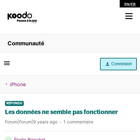
EN
/
FR
Magasiner
Communauté
Libre service
Connexion
Aide
iPhone
RÉPONDU
Les données ne semble pas fonctionner
Forum|Forum|9 years ago
1 commentaire
Élodie Blanchet
É