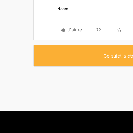
Noam
J'aime
Ce sujet a é