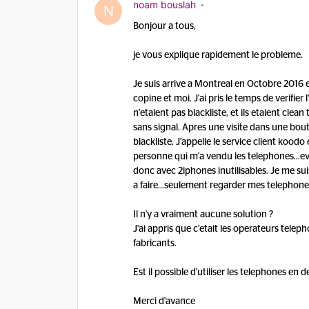
noam bouslah
N
Bonjour a tous,
je vous explique rapidement le probleme.
Je suis arrive a Montreal en Octobre 2016 e
copine et moi. J'ai pris le temps de verifier
n'etaient pas blackliste, et ils etaient cle
sans signal. Apres une visite dans une b
blackliste. J'appelle le service client kood
personne qui m'a vendu les telephones...e
donc avec 2iphones inutilisables. Je me suis 
a faire...seulement regarder mes telephones
Il n'y a vraiment aucune solution ?
J'ai appris que c'etait les operateurs telep
fabricants.
Est il possible d'utiliser les telephones en
Merci d'avance