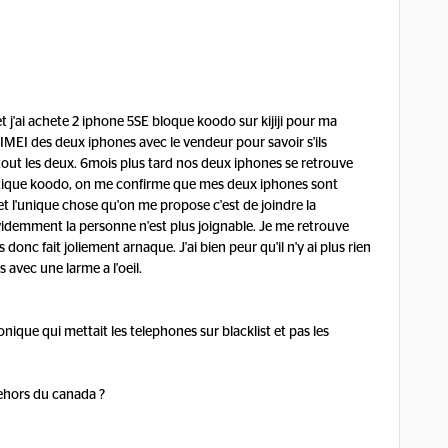
t j'ai achete 2 iphone 5SE bloque koodo sur kijiji pour ma
 l'IMEI des deux iphones avec le vendeur pour savoir s'ils
an tout les deux. 6mois plus tard nos deux iphones se retrouve
outique koodo, on me confirme que mes deux iphones sont
o et l'unique chose qu'on me propose c'est de joindre la
videmment la personne n'est plus joignable. Je me retrouve
donc fait joliement arnaque. J'ai bien peur qu'il n'y ai plus rien
 avec une larme a l'oeil.
honique qui mettait les telephones sur blacklist et pas les
 dehors du canada ?