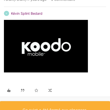
Kévin Splint Bedard
K