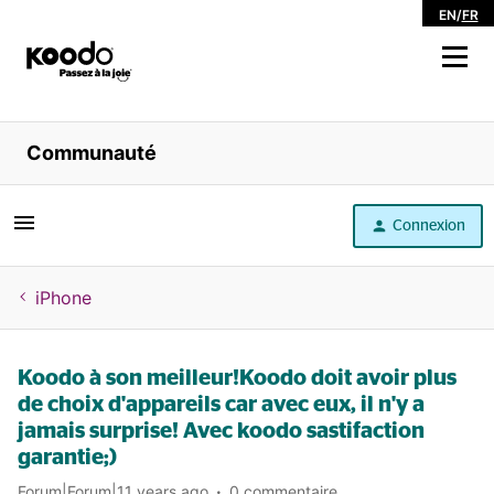
EN
/
FR
Magasiner
Communauté
Libre service
Connexion
Aide
iPhone
Koodo à son meilleur!Koodo doit avoir plus
de choix d'appareils car avec eux, il n'y a
jamais surprise! Avec koodo sastifaction
garantie;)
Forum|Forum|11 years ago
0 commentaire