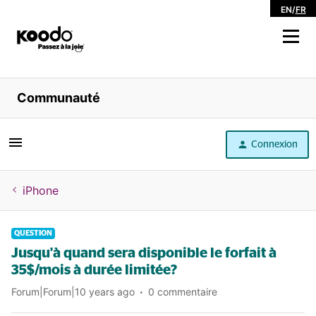
EN
/
FR
Magasiner
Communauté
Libre service
Connexion
Aide
iPhone
QUESTION
Jusqu'à quand sera disponible le forfait à
35$/mois à durée limitée?
Forum|Forum|10 years ago
0 commentaire