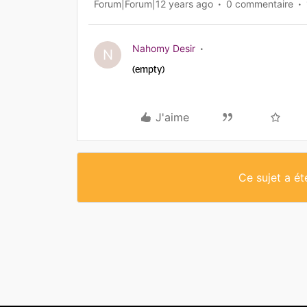
Forum|Forum|12 years ago
0 commentaire
Nahomy Desir
N
(empty)
J'aime
Ce sujet a é