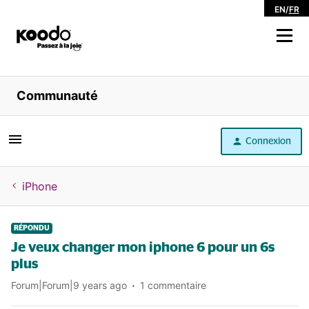
EN
/
FR
Magasiner
Communauté
Libre service
Connexion
Aide
iPhone
RÉPONDU
Je veux changer mon iphone 6 pour un 6s
plus
Forum|Forum|9 years ago
1 commentaire