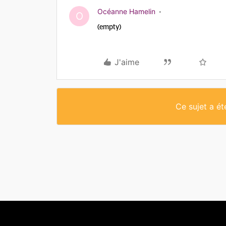
Océanne Hamelin
O
(empty)
J'aime
Ce sujet a é