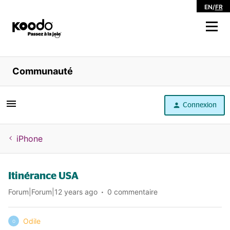
EN
/
FR
Magasiner
Communauté
Libre service
Connexion
Aide
iPhone
Itinérance USA
Forum|Forum|12 years ago
0 commentaire
Odile
O