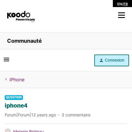
EN
/
FR
Magasiner
Communauté
Libre service
Connexion
Aide
iPhone
QUESTION
iphone4
Forum|Forum|12 years ago
3 commentaire
Melanie Brideau
M