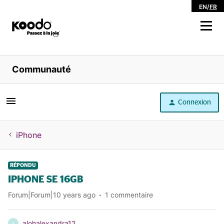
EN
/
FR
Magasiner
Communauté
Libre service
Connexion
Aide
iPhone
RÉPONDU
IPHONE SE 16GB
Forum|Forum|10 years ago
1 commentaire
alohalexandra12
A