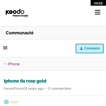
EN
/
FR
Magasiner
Communauté
Libre service
Connexion
Aide
iPhone
Iphone 6s rose gold
Forum|Forum|9 years ago
0 commentaire
Kath
K