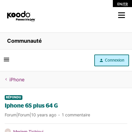
EN
/
FR
Magasiner
Communauté
Libre service
Connexion
Aide
iPhone
RÉPONDU
Iphone 6S plus 64 G
Forum|Forum|10 years ago
1 commentaire
Meriem Tichioui
M