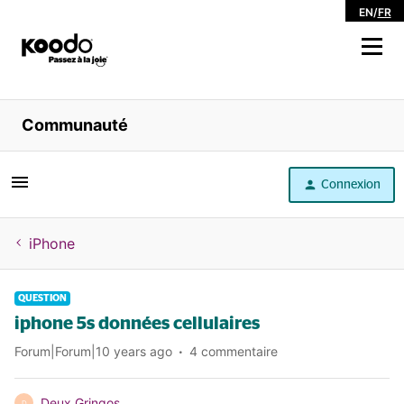
EN
/
FR
Magasiner
Communauté
Libre service
Connexion
Aide
iPhone
QUESTION
iphone 5s données cellulaires
Forum|Forum|10 years ago
4 commentaire
Deux Gringos
D