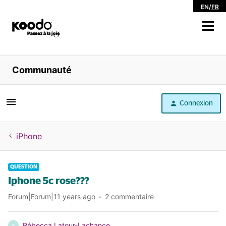
EN
/
FR
Magasiner
Communauté
Libre service
Connexion
Aide
iPhone
QUESTION
Iphone 5c rose???
Forum|Forum|11 years ago
2 commentaire
Rébecca Latour-Lachance
R