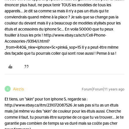
énoncer plus haut, ne peux tenir TOUS les modèles de tous les
appareils... Je dit sa comme sa mais il n'y a pas un étuis qui te
conviendrais quand même à la place ? Je sais que sa change pas la
couleur du devant mais il y a beaucoup de modèles stylisés pour les
étuis et accessoires du iphone 5c... En voila 50000 que tu peux
fouiller à tous les prix ! http://www.ebay.ca/sch/Cell-Phone-
Accessories-/9394/i.html?
_from=R40&_nkw=iphone+5c+pink&_sop=15 Il y a peut-être même
des façade que tu pourrais coller qui sont rose aussi ! Pense à sa !
Alezis
Forum|Forum|11 years ago
A
Et tiens, un "skin" pour ton iphone 5, regarde sa :
http://www.ebay.ca/itm/231072087526 Je sais pas si tu as un étuis
mais j'ai même vu des "skin" de couleur pour les étuis aussi. Cherche
comme il faut, tu pourrais être surprise de ce que tu va trouver... Je te
garantie pas combien de temps sa va duré mais sa coûte pas cher