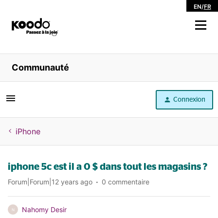
EN
/
FR
Magasiner
Communauté
Libre service
Connexion
Aide
iPhone
iphone 5c est il a 0 $ dans tout les magasins ?
Forum|Forum|12 years ago
0 commentaire
Nahomy Desir
N