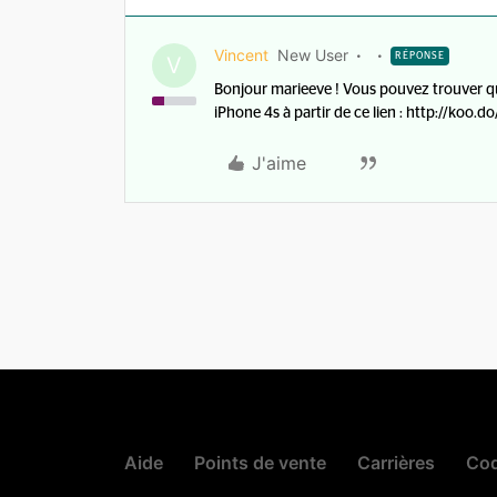
Vincent
New User
RÉPONSE
V
Bonjour marieeve ! Vous pouvez trouver que
iPhone 4s à partir de ce lien : http://koo.
J'aime
Aide
Points de vente
Carrières
Cod