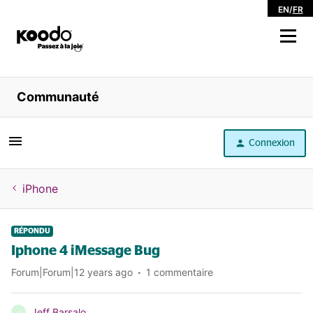
EN
/
FR
Magasiner
Communauté
Libre service
Connexion
Aide
iPhone
RÉPONDU
Iphone 4 iMessage Bug
Forum|Forum|12 years ago
1 commentaire
Jeff Barsalo
J