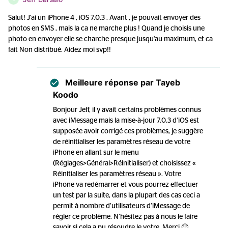
Salut! J'ai un iPhone 4 , iOS 7.0.3 . Avant , je pouvait envoyer des
photos en SMS , mais la ca ne marche plus ! Quand je choisis une
photo en envoyer elle se charche presque jusqu'au maximum, et ca
fait Non distribué. Aidez moi svp!!
Meilleure réponse par
Tayeb
Koodo
Bonjour Jeff, il y avait certains problèmes connus
avec iMessage mais la mise-à-jour 7.0.3 d’iOS est
supposée avoir corrigé ces problèmes, je suggère
de réinitialiser les paramètres réseau de votre
iPhone en allant sur le menu
(Réglages>Général>Réinitialiser) et choisissez «
Réinitialiser les paramètres réseau ». Votre
iPhone va redémarrer et vous pourrez effectuer
un test par la suite, dans la plupart des cas ceci a
permit à nombre d’utilisateurs d’iMessage de
régler ce problème. N’hésitez pas à nous le faire
savoir si cela a pu résoudre le votre. Merci 🙂