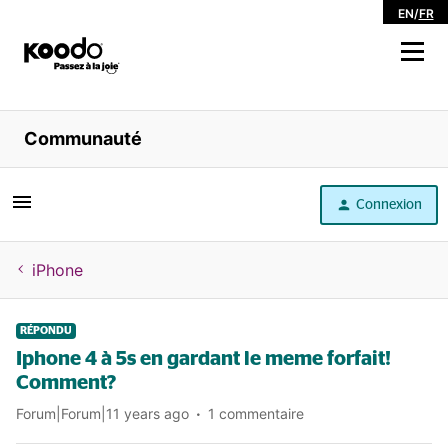
EN
/
FR
Magasiner
Communauté
Libre service
Connexion
Aide
iPhone
RÉPONDU
Iphone 4 à 5s en gardant le meme forfait!
Comment?
Forum|Forum|11 years ago
1 commentaire