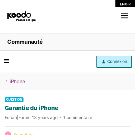
EN
/
FR
Magasiner
Communauté
Libre service
Connexion
Aide
iPhone
QUESTION
Garantie du iPhone
Forum|Forum|13 years ago
1 commentaire
Koodofaqs
K