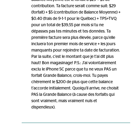
contribution. Ta facture serait comme suit: $29
(forfait) + $5 (contribution de Balance Moyenne) +
$0.40 (frais de 9-1-1 pour le Québec) + TPS+TVQ
pour un total de $39,55 par mois si tu ne
dépasses pas tes minutes et tes données. Ta
première facture sera plus élevée, parce qu'elle
incluera ton premier mois de service + les jours
manquants pour rejoindre ta date de facturation.
Par la suite, c'est le montant que je t'ai dit plus
haut! Bon magasinage! P.S.: J'ai volontairement
exclu le iPhone 5C parce que tu ne veux PAS un
forfait Grande Balance, crois-moi. Tu payes
chèrement le $200 de plus que cette balance
t'accorde initialement. Quoiqu'il arrive, ne choisit
PAS la Grande Balance (à cause des forfaits qui
sont vraiment, mais vraiment nuls et
dispendieux).