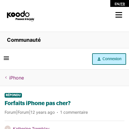
EN
/
FR
Magasiner
Communauté
Libre service
Connexion
Aide
iPhone
RÉPONDU
Forfaits iPhone pas cher?
Forum|Forum|12 years ago
1 commentaire
Katherine Tremblay
K