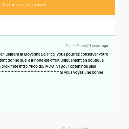
té fermé aux réponses.
Forum|Forum|11 years ago
en utilisant la Moyenne Balance. Vous pourrez conserver votre
s. Étant donné que le iPhone est offert uniquement en boutique,
à proximité (http://koo.do/IVOQTV) pour obtenir de plus
***************************************** Si vous voyez une bonne