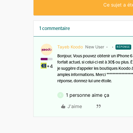
Ce sujet a é
1 commentaire
Tayeb Koodo
New User
RÉPONSE
Bonjour, Vous pouvez obtenir un iPhone 6 
forfait actuel, si celui-ci est à 30$ ou plu
+4
je suggère d'appeler les boutiques Koodo 
amples informations. Merci ******************
réponse, donnez-lui une étoile.
1 personne aime ça
S
J'aime