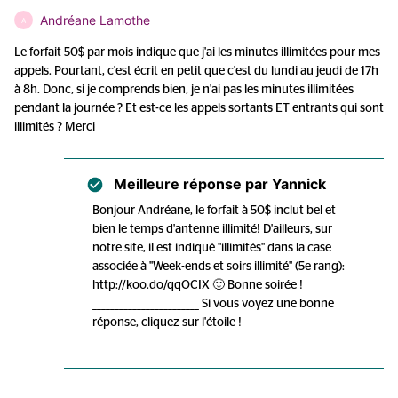
Andréane Lamothe
A
Le forfait 50$ par mois indique que j'ai les minutes illimitées pour mes
appels. Pourtant, c'est écrit en petit que c'est du lundi au jeudi de 17h
à 8h. Donc, si je comprends bien, je n'ai pas les minutes illimitées
pendant la journée ? Et est-ce les appels sortants ET entrants qui sont
illimités ? Merci
Meilleure réponse par
Yannick
Bonjour Andréane, le forfait à 50$ inclut bel et
bien le temps d'antenne illimité! D'ailleurs, sur
notre site, il est indiqué "illimités" dans la case
associée à "Week-ends et soirs illimité" (5e rang):
http://koo.do/qqOCIX 🙂 Bonne soirée !
________________________ Si vous voyez une bonne
réponse, cliquez sur l'étoile !