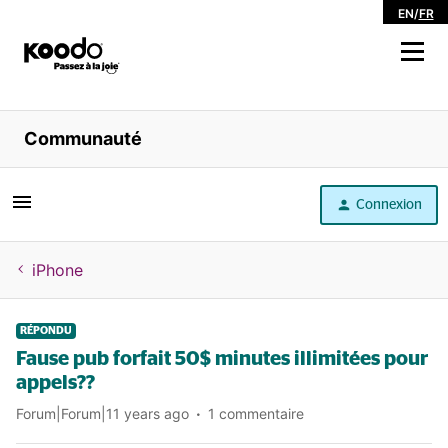
EN
/
FR
Magasiner
Communauté
Libre service
Connexion
Aide
iPhone
RÉPONDU
Fause pub forfait 50$ minutes illimitées pour
appels??
Forum|Forum|11 years ago
1 commentaire