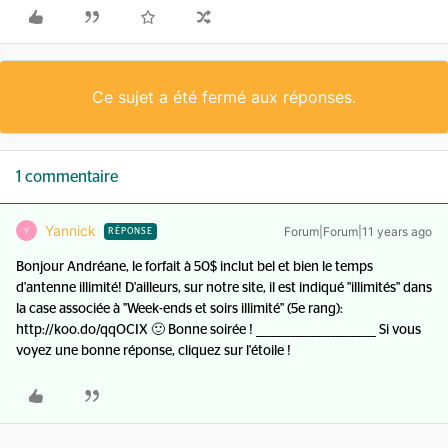
Ce sujet a été fermé aux réponses.
1 commentaire
Yannick
Forum|Forum|11 years ago
Y
RÉPONSE
Bonjour Andréane, le forfait à 50$ inclut bel et bien le temps
d'antenne illimité! D'ailleurs, sur notre site, il est indiqué "illimités" dans
la case associée à "Week-ends et soirs illimité" (5e rang):
http://koo.do/qqOCIX 🙂 Bonne soirée ! ________________________ Si vous
voyez une bonne réponse, cliquez sur l'étoile !