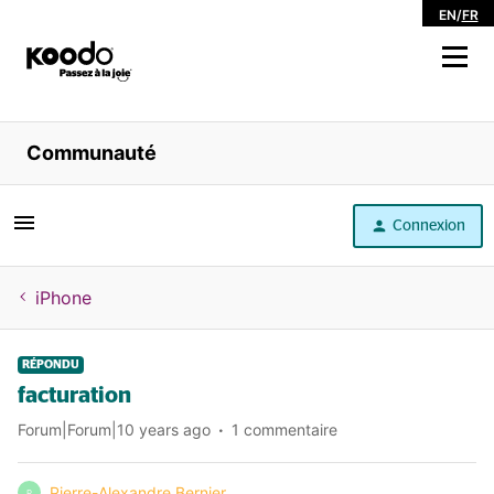
EN
/
FR
Magasiner
Communauté
Libre service
Connexion
Aide
iPhone
RÉPONDU
facturation
Forum|Forum|10 years ago
1 commentaire
Pierre-Alexandre Bernier
P