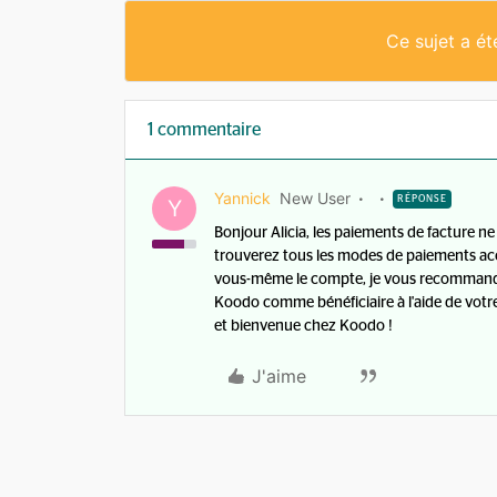
Ce sujet a é
1 commentaire
Yannick
New User
RÉPONSE
Y
Bonjour Alicia, les paiements de facture ne
trouverez tous les modes de paiements acc
vous-même le compte, je vous recommande l
Koodo comme bénéficiaire à l'aide de votr
et bienvenue chez Koodo !
J'aime