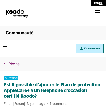
EN
/
FR
Magasiner
Communauté
Libre service
Connexion
Aide
iPhone
QUESTION
Est-il possible d’ajouter le Plan de protection
AppleCare+ à un téléphone d’occasion
certifié Koodo?
Forum|Forum|13 years ago
1 commentaire