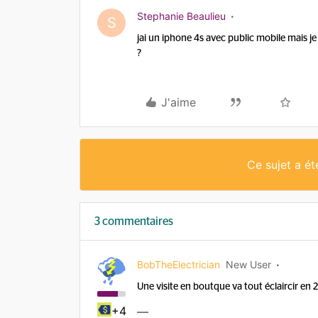
Stephanie Beaulieu
S
jai un iphone 4s avec public mobile mais je 
?
J'aime
Ce sujet a é
3 commentaires
BobTheElectrician
New User
Une visite en boutque va tout éclaircir en
+4