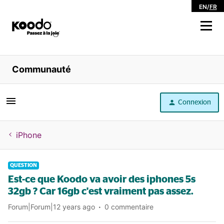
EN
/
FR
Magasiner
Communauté
Libre service
Connexion
Aide
iPhone
QUESTION
Est-ce que Koodo va avoir des iphones 5s
32gb ? Car 16gb c'est vraiment pas assez.
Forum|Forum|12 years ago
0 commentaire