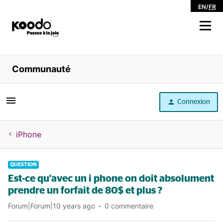
EN
/
FR
Magasiner
Communauté
Libre service
Connexion
Aide
iPhone
QUESTION
Est-ce qu'avec un i phone on doit absolument
prendre un forfait de 80$ et plus ?
Forum|Forum|10 years ago
0 commentaire