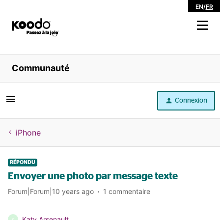
EN
/
FR
Magasiner
Communauté
Libre service
Connexion
Aide
iPhone
RÉPONDU
Envoyer une photo par message texte
Forum|Forum|10 years ago
1 commentaire
Katy Arsenault
K