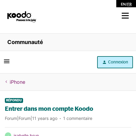
EN
/
FR
Magasiner
Communauté
Libre service
Connexion
Aide
iPhone
RÉPONDU
Entrer dans mon compte Koodo
Forum|Forum|11 years ago
1 commentaire
isabelle brun
I