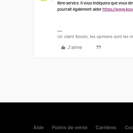
libre-service. Il vous indiquera que vous 
pourrait également aider
https://www.koo
Un client Koodo, les opinions sont les m
J'aime
Aide
Points de vente
Carrières
Cod