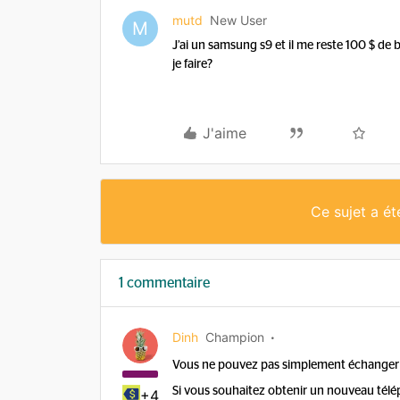
mutd
New User
M
J’ai un samsung s9 et il me reste 100 $ de
je faire?
J'aime
Ce sujet a é
1 commentaire
Dinh
Champion
Vous ne pouvez pas simplement échanger 
Si vous souhaitez obtenir un nouveau tél
+4