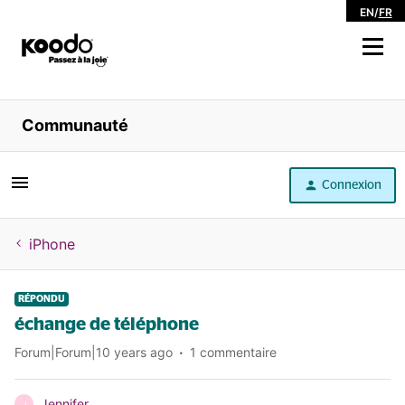
EN
/
FR
Magasiner
Communauté
Libre service
Connexion
Aide
iPhone
RÉPONDU
échange de téléphone
Forum|Forum|10 years ago
1 commentaire
Jennifer
J