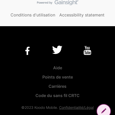
Conditions d'utilisation
Accessibility statement
Aide
Points de vente
Carrières
Code du sans fil CRTC
©2023 Koodo Mobile.
Confidentialité/Légal