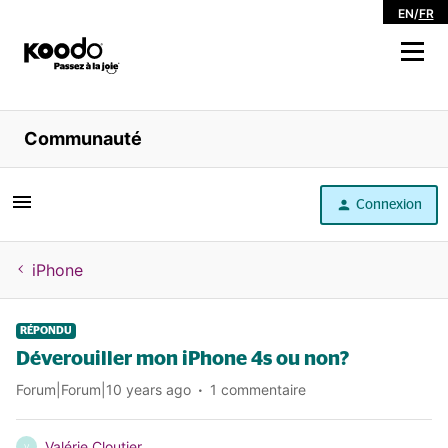
EN
/
FR
Magasiner
Communauté
Libre service
Connexion
Aide
iPhone
RÉPONDU
Déverouiller mon iPhone 4s ou non?
Forum|Forum|10 years ago
1 commentaire
Valérie Cloutier
V