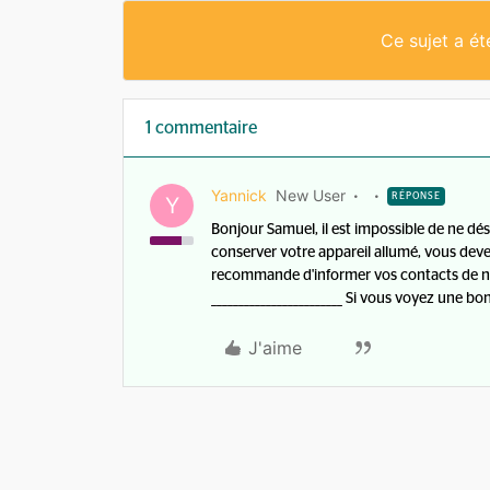
Ce sujet a é
1 commentaire
Yannick
New User
RÉPONSE
Y
Bonjour Samuel, il est impossible de ne dés
conserver votre appareil allumé, vous dev
recommande d'informer vos contacts de ne 
________________________ Si vous voyez une b
J'aime