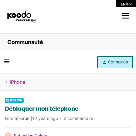
EN
/
FR
Magasiner
Communauté
Libre service
Connexion
Aide
iPhone
QUESTION
Débloquer mon téléphone
Forum|Forum|10 years ago
2 commentaire
Sebastien Golden
S