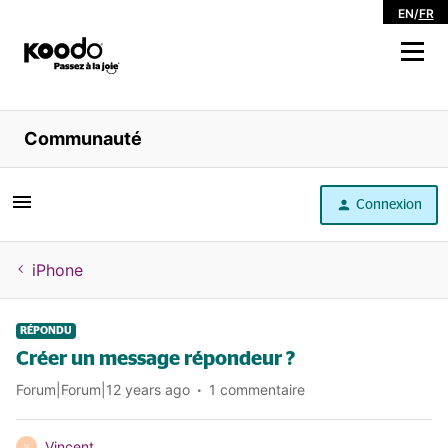
EN
/
FR
Magasiner
Communauté
Libre service
Connexion
Aide
iPhone
RÉPONDU
Créer un message répondeur ?
Forum|Forum|12 years ago
1 commentaire
Vincent
V