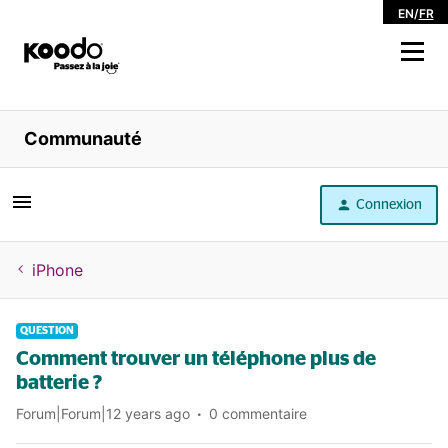
EN
/
FR
Magasiner
Communauté
Libre service
Connexion
Aide
iPhone
QUESTION
Comment trouver un téléphone plus de
batterie ?
Forum|Forum|12 years ago
0 commentaire