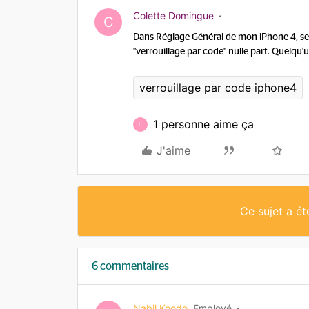
Colette Domingue
C
Dans Réglage Général de mon iPhone 4, seu
"verrouillage par code" nulle part. Quelqu'u
verrouillage par code iphone4
1 personne aime ça
L
J'aime
Ce sujet a é
6 commentaires
Nabil Koodo
Employé