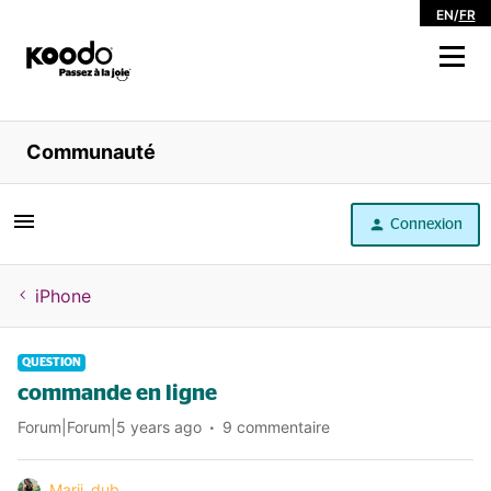
EN
/
FR
Magasiner
Communauté
Libre service
Connexion
Aide
iPhone
QUESTION
commande en ligne
Forum|Forum|5 years ago
9 commentaire
Marii_dub