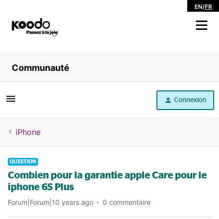
EN
/
FR
Magasiner
Communauté
Libre service
Connexion
Aide
iPhone
QUESTION
Combien pour la garantie apple Care pour le
iphone 6S Plus
Forum|Forum|10 years ago
0 commentaire