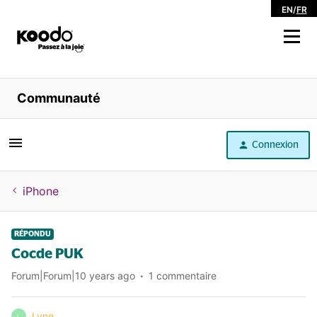
EN
/
FR
Magasiner
Communauté
Libre service
Connexion
Aide
iPhone
RÉPONDU
Cocde PUK
Forum|Forum|10 years ago
1 commentaire
Lyne
L