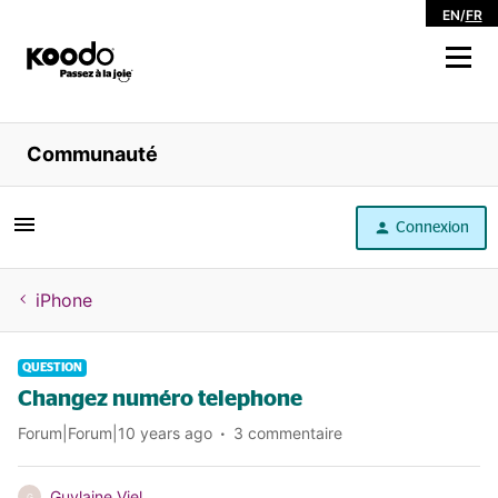
EN
/
FR
Magasiner
Communauté
Libre service
Connexion
Aide
iPhone
QUESTION
Changez numéro telephone
Forum|Forum|10 years ago
3 commentaire
Guylaine Viel
G