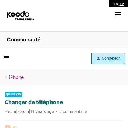
EN
/
FR
Magasiner
Communauté
Libre service
Connexion
Aide
iPhone
QUESTION
Changer de téléphone
Forum|Forum|11 years ago
2 commentaire
Ali
A