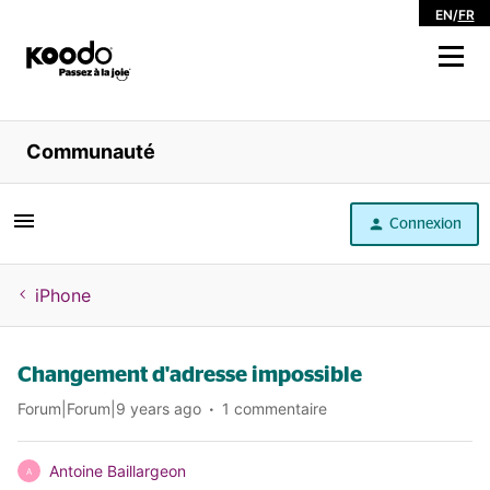
EN
/
FR
Magasiner
Communauté
Libre service
Connexion
Aide
iPhone
Changement d'adresse impossible
Forum|Forum|9 years ago
1 commentaire
Antoine Baillargeon
A