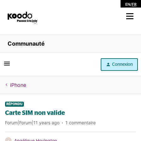
EN
/
FR
Magasiner
Communauté
Libre service
Connexion
Aide
iPhone
RÉPONDU
Carte SIM non valide
Forum|Forum|11 years ago
1 commentaire
Angélique Hovington
A