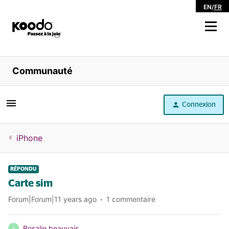
EN
/
FR
Magasiner
Communauté
Libre service
Connexion
Aide
iPhone
RÉPONDU
Carte sim
Forum|Forum|11 years ago
1 commentaire
Rosalie beauvais
R