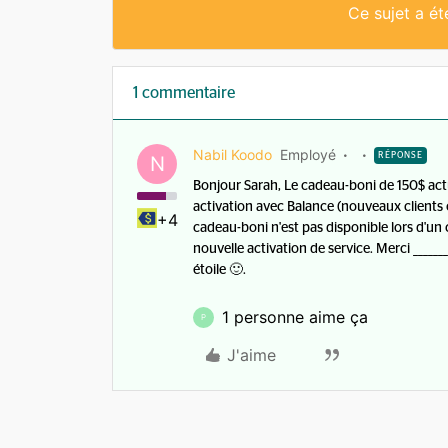
Ce sujet a é
1 commentaire
Nabil Koodo
Employé
RÉPONSE
N
Bonjour Sarah, Le cadeau-boni de 150$ actu
activation avec Balance (nouveaux clients o
+4
cadeau-boni n'est pas disponible lors d'un
nouvelle activation de service. Merci ______
étoile 🙂.
1 personne aime ça
P
J'aime