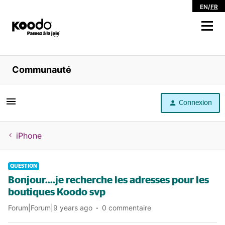
EN
/
FR
Magasiner
Communauté
Libre service
Connexion
Aide
iPhone
QUESTION
Bonjour....je recherche les adresses pour les
boutiques Koodo svp
Forum|Forum|9 years ago
0 commentaire