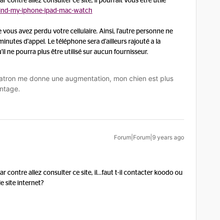
 contre allez consulter ce site, il pourrait vous être utile
/find-my-iphone-ipad-mac-watch
 vous avez perdu votre cellulaire. Ainsi, l'autre personne ne
inutes d'appel. Le téléphone sera d'ailleurs rajouté a la
'il ne pourra plus être utilisé sur aucun fournisseur.
tron me donne une augmentation, mon chien est plus
ntage.
Forum|Forum|9 years ago
 contre allez consulter ce site, il...
faut t-il contacter koodo ou
le site internet?