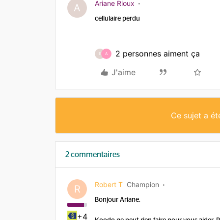
Ariane Rioux
A
cellulaire perdu
2 personnes aiment ça
E
A
J'aime
Ce sujet a é
2 commentaires
Robert T
Champion
R
Bonjour Ariane.
+4